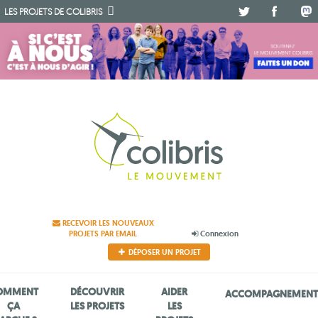
.
.
.
LES PROJETS DE
COLIBRIS
RECEVOIR LES NOUVEAUX
PROJETS PAR EMAIL
Connexion
DÉPOSER UN PROJET
OMMENT
DÉCOUVRIR
AIDER
ACCOMPAGNEMEN
ÇA
LES PROJETS
LES