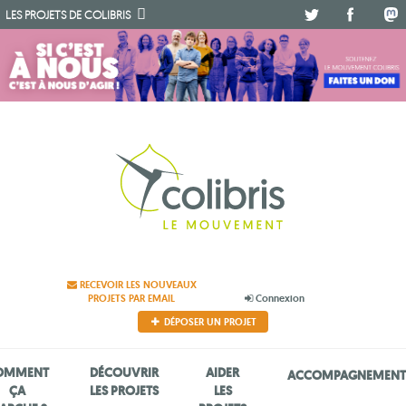
.
.
.
LES PROJETS DE
COLIBRIS
RECEVOIR LES NOUVEAUX
PROJETS PAR EMAIL
Connexion
DÉPOSER UN PROJET
OMMENT
DÉCOUVRIR
AIDER
ACCOMPAGNEMEN
ÇA
LES PROJETS
LES