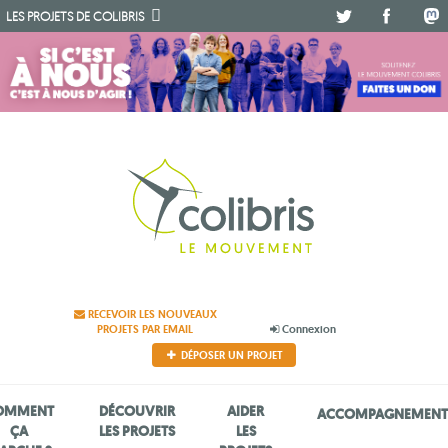
.
.
.
LES PROJETS DE
COLIBRIS
RECEVOIR LES NOUVEAUX
PROJETS PAR EMAIL
Connexion
DÉPOSER UN PROJET
OMMENT
DÉCOUVRIR
AIDER
ACCOMPAGNEMEN
ÇA
LES PROJETS
LES