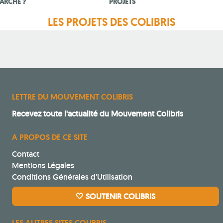
ARCHE ?
PROJETS
LES PROJETS DES COLIBRIS
LETTRE DU MOUVEMENT COLIBRIS
Recevez toute l'actualité du Mouvement Colibris
A PROPOS DE CE SITE
Contact
Mentions Légales
Conditions Générales d’Utilisation
🤍 SOUTENIR COLIBRIS
LES AUTRES SITES COLIBRIS