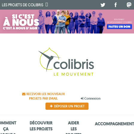
.
.
.
LES PROJETS DE
COLIBRIS
RECEVOIR LES NOUVEAUX
PROJETS PAR EMAIL
Connexion
DÉPOSER UN PROJET
OMMENT
DÉCOUVRIR
AIDER
ACCOMPAGNEMEN
ÇA
LES PROJETS
LES