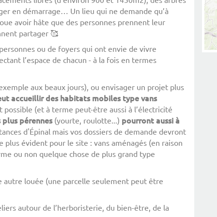
otager en démarrage… Un lieu qui ne demande qu’à
voue avoir hâte que des personnes prennent leur
ennent partager 🥰
personnes ou de foyers qui ont envie de vivre
ctant l’espace de chacun - à la fois en termes
exemple aux beaux jours), ou envisager un projet plus
eut
accueillir
des
habitats
mobiles
type
vans
possible (et à terme peut-être aussi à l’électricité
s
plus
pérennes
pourront
aussi
à
(yourte, roulotte...)
nstances d'Épinal mais vos dossiers de demande devront
 le plus évident pour le site : vans aménagés (en raison
terme ou non quelque chose de plus grand type
e autre louée (une parcelle seulement peut être
liers autour de l’herboristerie, du bien-être, de la