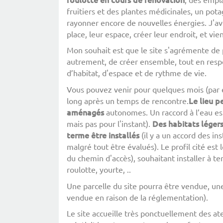
fruitiers et des plantes médicinales, un p
rayonner encore de nouvelles énergies. J'a
place, leur espace, créer leur endroit, et vi
Mon souhait est que le site s'agrémente de 
autrement, de créer ensemble, tout en respe
d’habitat, d'espace et de rythme de vie.
Vous pouvez venir pour quelques mois (par 
Le
lieu
p
long après un temps de rencontre.
aménagés
autonomes. Un raccord à l’eau est 
Des
habitats
léger
mais pas pour l'instant).
terme
être
installés
(il y a un accord des i
malgré tout être évalués). Le profil cité est
du chemin d'accès), souhaitant installer à 
roulotte, yourte, ..
Une parcelle du site pourra être vendue, un
vendue en raison de la réglementation).
Le site accueille très ponctuellement des ate