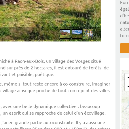
Form
égal
d'he
natu
alte
form
 niché à Raon-aux-Bois, un village des Vosges situé
nd sur près de 2 hectares, il est entouré de forêts, de
vivant et paisible, poétique.
re, même si tout reste encore à co-construire, imaginer
du village ainsi que proche de tout : on rejoint des villes
e, avec une belle dynamique collective : beaucoup
, un esprit qui se rapproche de celui d’un écovillage.
j’ai en grande partie autoconstruite. Il y a aussi une
acements libres (d'environ 900 et 1450m2), des arbres