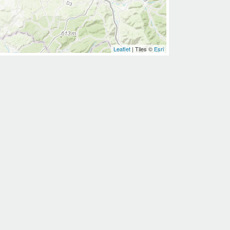
Leaflet
| Tiles ©
Esri