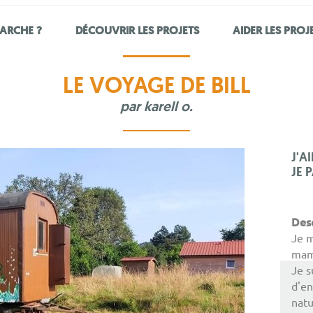
ARCHE ?
DÉCOUVRIR LES PROJETS
AIDER LES PROJ
LE VOYAGE DE BILL
par
karell o.
J'A
JE 
Des
Je m
mama
>
Je s
d'en
natu