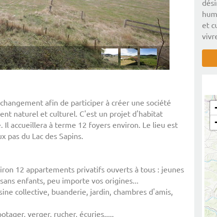
dési
huma
et c
vivr
e changement afin de participer à créer une société
t naturel et culturel. C'est un projet d'habitat
 Il accueillera à terme 12 foyers environ. Le lieu est
eux pas du Lac des Sapins.
ron 12 appartements privatifs ouverts à tous : jeunes
sans enfants, peu importe vos origines...
sine collective, buanderie, jardin, chambres d'amis,
tager, verger, rucher, écuries.....