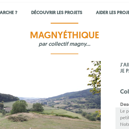
ARCHE ?
DÉCOUVRIR LES PROJETS
AIDER LES PROJ
MAGNYÉTHIQUE
par
collectif magny...
J'A
JE 
Col
Des
>
Le p
peti
Notr