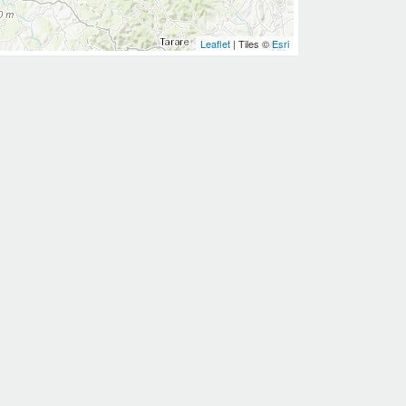
Leaflet
| Tiles ©
Esri