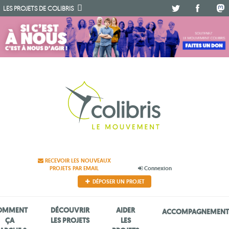
.
.
.
LES PROJETS DE
COLIBRIS
RECEVOIR LES NOUVEAUX
PROJETS PAR EMAIL
Connexion
DÉPOSER UN PROJET
OMMENT
DÉCOUVRIR
AIDER
ACCOMPAGNEMEN
ÇA
LES PROJETS
LES