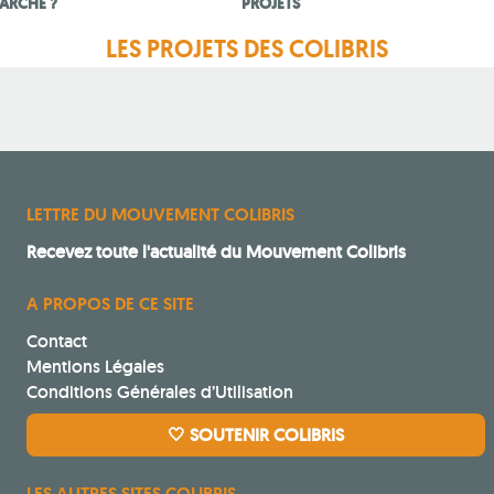
ARCHE ?
PROJETS
LES PROJETS DES COLIBRIS
LETTRE DU MOUVEMENT COLIBRIS
Recevez toute l'actualité du Mouvement Colibris
A PROPOS DE CE SITE
Contact
Mentions Légales
Conditions Générales d’Utilisation
🤍 SOUTENIR COLIBRIS
LES AUTRES SITES COLIBRIS