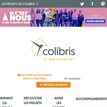
.
.
.
LES PROJETS DE
COLIBRIS
RECEVOIR LES NOUVEAUX
PROJETS PAR EMAIL
Connexion
DÉPOSER UN PROJET
OMMENT
DÉCOUVRIR
AIDER
ACCOMPAGNEMEN
ÇA
LES PROJETS
LES