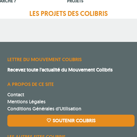
ARCHE ?
PROJETS
LES PROJETS DES COLIBRIS
LETTRE DU MOUVEMENT COLIBRIS
Recevez toute l'actualité du Mouvement Colibris
A PROPOS DE CE SITE
Contact
Mentions Légales
Conditions Générales d’Utilisation
🤍 SOUTENIR COLIBRIS
LES AUTRES SITES COLIBRIS